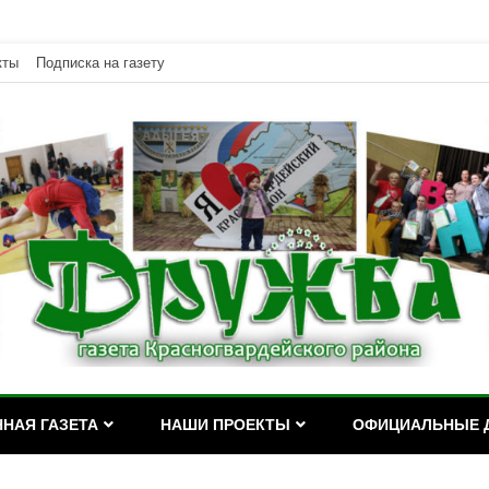
кты
Подписка на газету
дейского района Республики Адыгея
асногвардейского района Р
НАЯ ГАЗЕТА
НАШИ ПРОЕКТЫ
ОФИЦИАЛЬНЫЕ 