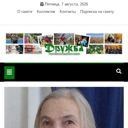
Skip
Пятница, 7 августа, 2026
to
О газете
Коллектив
Контакты
Подписка на газету
content
Официальный сайт газеты "Дружба"
"Дружба" — газета
Красногвардейского района Республики Адыгея
Toggle
Красногвардейского
navigation
района РА