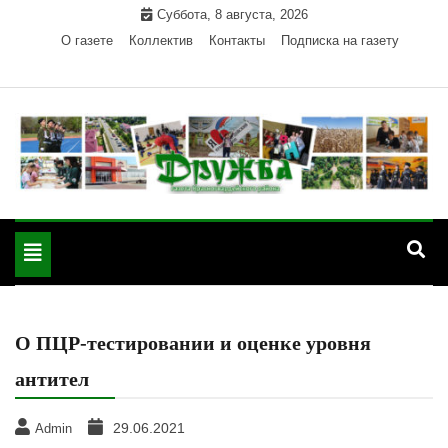
Skip
Суббота, 8 августа, 2026
to
О газете
Коллектив
Контакты
Подписка на газету
content
Официальный сайт газеты "Дружба"
"Дружба" — газета
Красногвардейского района Республики Адыгея
Toggle
Красногвардейского
navigation
района РА
О ПЦР-тестировании и оценке уровня
антител
29.06.2021
Admin