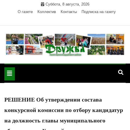
Skip
Суббота, 8 августа, 2026
to
О газете
Коллектив
Контакты
Подписка на газету
content
Официальный сайт газеты "Дружба"
"Дружба" — газета
Красногвардейского района Республики Адыгея
Toggle
Красногвардейского
navigation
района РА
РЕШЕНИЕ Об утверждении состава
конкурсной комиссии по отбору кандидатур
на должность главы муниципального