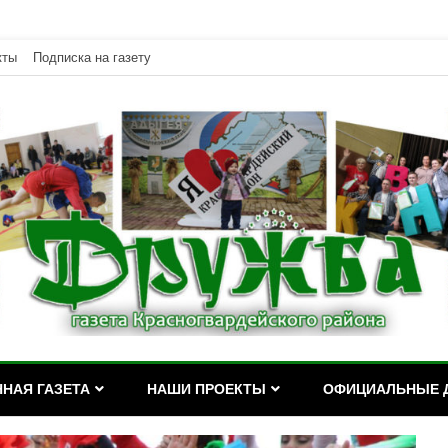
кты
Подписка на газету
дейского района Республики Адыгея
асногвардейского района Р
НАЯ ГАЗЕТА
НАШИ ПРОЕКТЫ
ОФИЦИАЛЬНЫЕ 