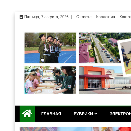
Skip
Пятница, 7 августа, 2026
О газете
Коллектив
Конта
to
content
Официальный сайт газеты "Дружба" Красногвар
"Дружба" — газета Кр
ГЛАВНАЯ
РУБРИКИ
ЭЛЕКТРОН