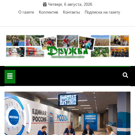
Skip
Четверг, 6 августа, 2026
to
О газете
Коллектив
Контакты
Подписка на газету
content
Официальный сайт газеты "Дружба"
"Дружба" — газета
Красногвардейского района Республики Адыгея
Toggle
Красногвардейского
navigation
района РА