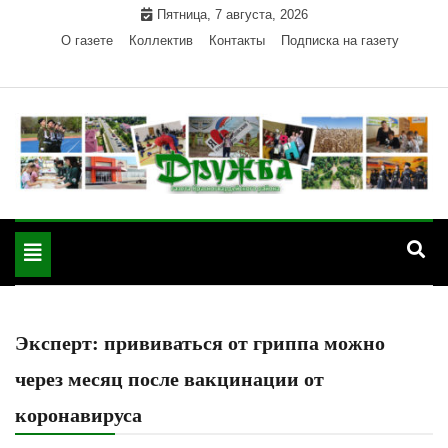
Skip
Пятница, 7 августа, 2026
to
О газете
Коллектив
Контакты
Подписка на газету
content
Официальный сайт газеты "Дружба"
"Дружба" — газета
Красногвардейского района Республики Адыгея
Toggle
Красногвардейского
navigation
района РА
Эксперт: прививаться от гриппа можно
через месяц после вакцинации от
коронавируса