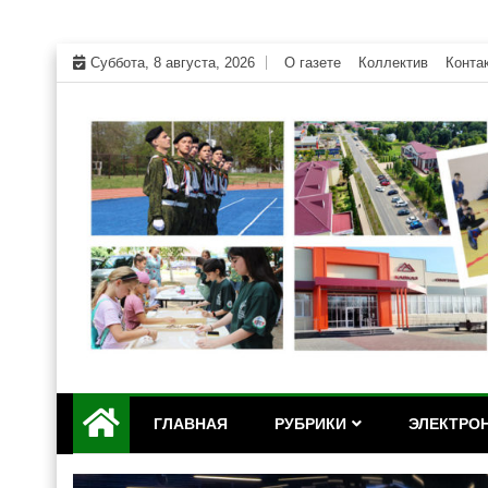
Skip
Суббота, 8 августа, 2026
О газете
Коллектив
Конта
to
content
Официальный сайт газеты "Дружба" Красногвар
"Дружба" — газета Кр
ГЛАВНАЯ
РУБРИКИ
ЭЛЕКТРОН