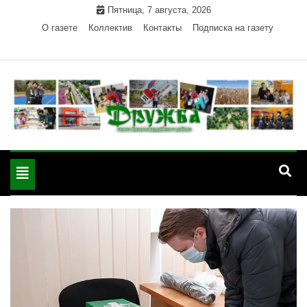
Skip
Пятница, 7 августа, 2026
to
О газете
Коллектив
Контакты
Подписка на газету
content
Официальный сайт газеты "Дружба"
"Дружба" — газета
Красногвардейского района Республики Адыгея
Toggle
Красногвардейского
navigation
района РА