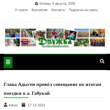
Skip
Четверг, 6 августа, 2026
to
О газете
Коллектив
Контакты
Подписка на газету
content
Официальный сайт газеты "Дружба"
"Дружба" — газета
Красногвардейского района Республики Адыгея
Toggle
Красногвардейского
navigation
района РА
Глава Адыгеи провёл совещание по итогам
поездки в а. Габукай
17.12.2021
Admin