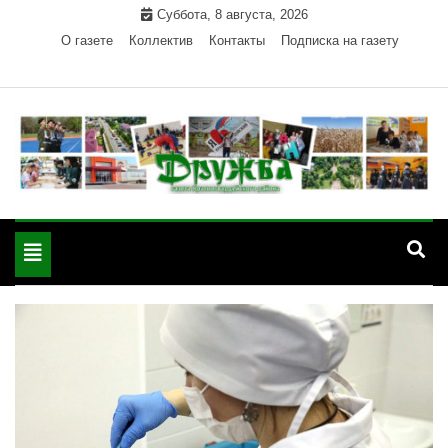
Skip
Суббота, 8 августа, 2026
to
О газете
Коллектив
Контакты
Подписка на газету
content
Официальный сайт газеты "Дружба"
"Дружба" — газета
Красногвардейского района Республики Адыгея
Toggle
Красногвардейского
navigation
района РА