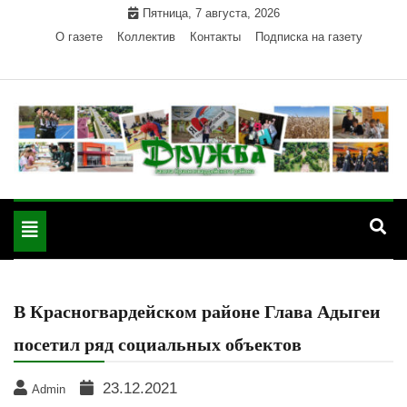
Skip
Пятница, 7 августа, 2026
to
О газете
Коллектив
Контакты
Подписка на газету
content
Официальный сайт газеты "Дружба"
"Дружба" — газета
Красногвардейского района Республики Адыгея
Toggle
Красногвардейского
navigation
района РА
В Красногвардейском районе Глава Адыгеи
посетил ряд социальных объектов
23.12.2021
Admin