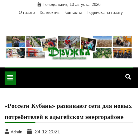
Skip
Понедельник, 10 августа, 2026
to
О газете
Коллектив
Контакты
Подписка на газету
content
Официальный сайт газеты "Дружба"
"Дружба" — газета
Красногвардейского района Республики Адыгея
Toggle
Красногвардейского
navigation
района РА
«Россети Кубань» развивают сети для новых
потребителей в адыгейском энергорайоне
24.12.2021
Admin