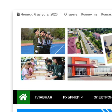
Skip
Четверг, 6 августа, 2026
О газете
Коллектив
Контак
to
content
Официальный сайт газеты "Дружба" Красногвар
"Дружба" — газета Кр
ГЛАВНАЯ
РУБРИКИ
ЭЛЕКТРОН