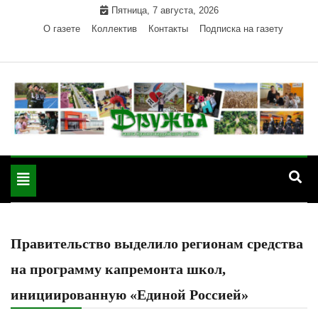
Skip
Пятница, 7 августа, 2026
to
О газете
Коллектив
Контакты
Подписка на газету
content
Официальный сайт газеты "Дружба"
"Дружба" — газета
Красногвардейского района Республики Адыгея
Toggle
Красногвардейского
navigation
района РА
Правительство выделило регионам средства
на программу капремонта школ,
инициированную «Единой Россией»