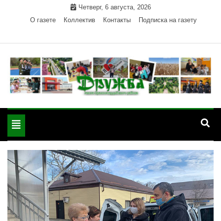
Skip
Четверг, 6 августа, 2026
to
О газете
Коллектив
Контакты
Подписка на газету
content
Официальный сайт газеты "Дружба"
"Дружба" — газета
Красногвардейского района Республики Адыгея
Toggle
Красногвардейского
navigation
района РА