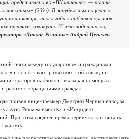
изаций представлено во «ВКонтакте» — почти
дноклассниках» (20%). В зарубежных соцсетях
ации на январь этого года у пабликов органов
м оценкам, совокупно 55 млн подписчиков, —
ректора «Диалог Регионы» Андрей Цепелев.
ной связи между государством и гражданами
лог» способствуют развитию этой связи, по
инистраторов пабликов, оказывая помощь в
 в работе с обращениями граждан.
года привел вице-премьер Дмитрий Чернышенко, за
Госуслуги. Решаем вместе» и «Инцидент
ий. При этом среднее время первичного ответа на
31 минуту.
лько уже посредством мессенджеров, выступают чат-