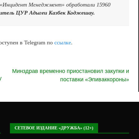
 и «Инцидент Менеджмент» обработали 15960
итель ЦУР Адыгеи Казбек Коджешау.
оступен в Telegram по
ссылке
.
Минздрав временно приостановил закупки и
у
поставки «Эпиваккороны»
СЕТЕВОЕ ИЗДАНИЕ «ДРУЖБА» (12+)