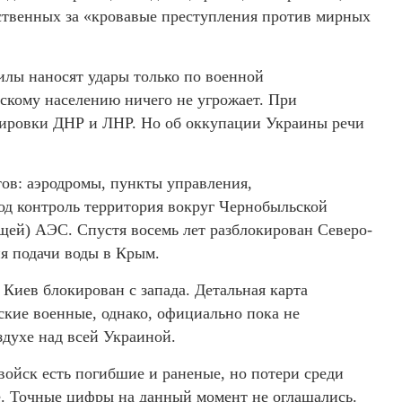
тственных за «кровавые преступления против мирных
лы наносят удары только по военной
скому населению ничего не угрожает. При
ировки ДНР и ЛНР. Но об оккупации Украины речи
тов: аэродромы, пункты управления,
под контроль территория вокруг Чернобыльской
щей) АЭС. Спустя восемь лет разблокирован Северо-
ия подачи воды в Крым.
Киев блокирован с запада. Детальная карта
ские военные, однако, официально пока не
здухе над всей Украиной.
ойск есть погибшие и раненые, но потери среди
. Точные цифры на данный момент не оглашались.