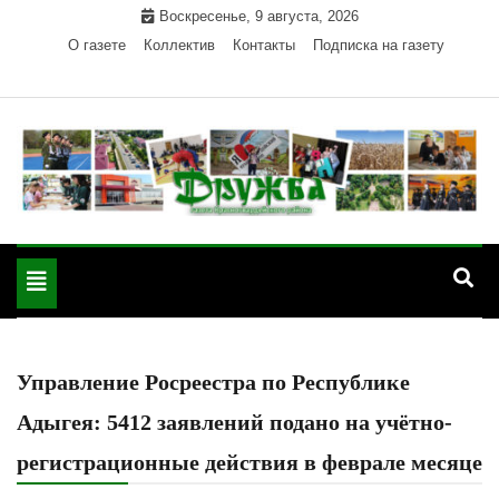
Skip
Воскресенье, 9 августа, 2026
to
О газете
Коллектив
Контакты
Подписка на газету
content
Официальный сайт газеты "Дружба"
"Дружба" — газета
Красногвардейского района Республики Адыгея
Toggle
Красногвардейского
navigation
района РА
Управление Росреестра по Республике
Адыгея: 5412 заявлений подано на учётно-
регистрационные действия в феврале месяце