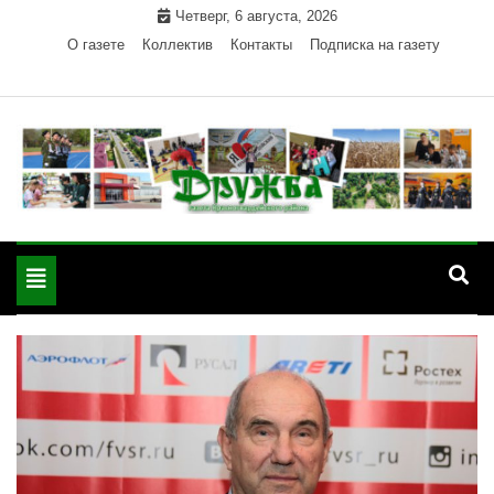
Skip
Четверг, 6 августа, 2026
to
О газете
Коллектив
Контакты
Подписка на газету
content
Официальный сайт газеты "Дружба"
"Дружба" — газета
Красногвардейского района Республики Адыгея
Toggle
Красногвардейского
navigation
района РА