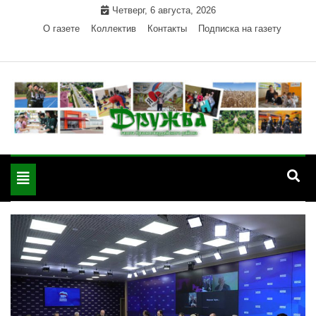
Skip
Четверг, 6 августа, 2026
to
О газете
Коллектив
Контакты
Подписка на газету
content
Официальный сайт газеты "Дружба"
"Дружба" — газета
Красногвардейского района Республики Адыгея
Toggle
Красногвардейского
navigation
района РА