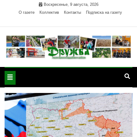
Skip
Воскресенье, 9 августа, 2026
to
О газете
Коллектив
Контакты
Подписка на газету
content
Официальный сайт газеты "Дружба"
"Дружба" — газета
Красногвардейского района Республики Адыгея
Toggle
Красногвардейского
navigation
района РА