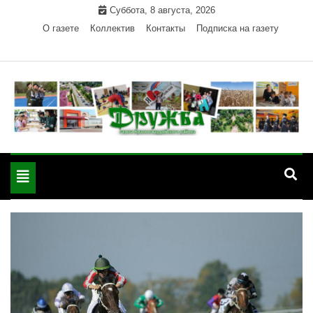
Skip
Суббота, 8 августа, 2026
to
О газете
Коллектив
Контакты
Подписка на газету
content
Официальный сайт газеты "Дружба"
"Дружба" — газета
Красногвардейского района Республики Адыгея
Toggle
Красногвардейского
navigation
района РА