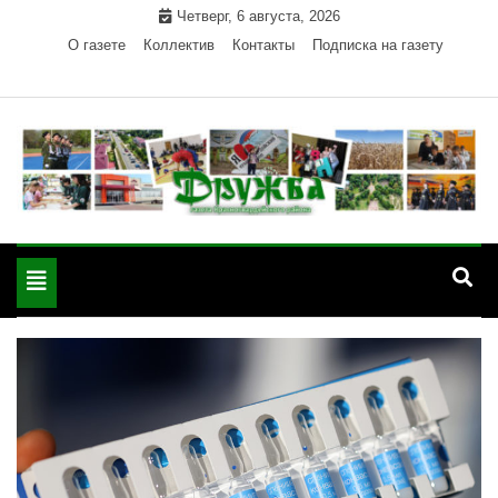
Skip
Четверг, 6 августа, 2026
to
О газете
Коллектив
Контакты
Подписка на газету
content
Официальный сайт газеты "Дружба"
"Дружба" — газета
Красногвардейского района Республики Адыгея
Toggle
Красногвардейского
navigation
района РА