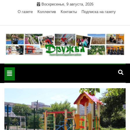
Skip
Воскресенье, 9 августа, 2026
to
О газете
Коллектив
Контакты
Подписка на газету
content
Официальный сайт газеты "Дружба"
"Дружба" — газета
Красногвардейского района Республики Адыгея
Toggle
Красногвардейского
navigation
района РА