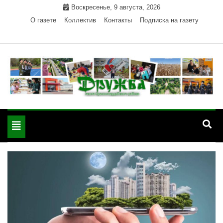
Skip
Воскресенье, 9 августа, 2026
to
О газете
Коллектив
Контакты
Подписка на газету
content
Официальный сайт газеты "Дружба"
"Дружба" — газета
Красногвардейского района Республики Адыгея
Toggle
Красногвардейского
navigation
района РА