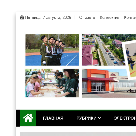
Skip
Пятница, 7 августа, 2026
О газете
Коллектив
Конта
to
content
Официальный сайт газеты "Дружба" Красногвар
"Дружба" — газета Кр
ГЛАВНАЯ
РУБРИКИ
ЭЛЕКТРОН