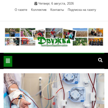
Skip
Четверг, 6 августа, 2026
to
О газете
Коллектив
Контакты
Подписка на газету
content
Официальный сайт газеты "Дружба"
"Дружба" — газета
Красногвардейского района Республики Адыгея
Toggle
Красногвардейского
navigation
района РА