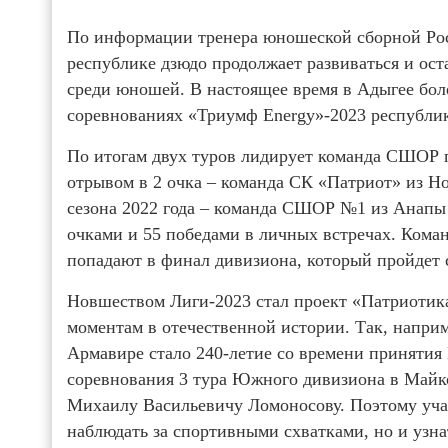
По информации тренера юношеской сборной Ро
республике дзюдо продолжает развиваться и ост
среди юношей. В настоящее время в Адыгее бол
соревнованиях «Триумф Energy»-2023 республик
По итогам двух туров лидирует команда СШОР п
отрывом в 2 очка – команда СК «Патриот» из Н
сезона 2022 года – команда СШОР №1 из Анапы 
очками и 55 победами в личных встречах. Команд
попадают в финал дивизиона, который пройдет с
Новшеством Лиги-2023 стал проект «Патриотик
моментам в отечественной истории. Так, напри
Армавире стало 240-летие со времени принятия
соревнования 3 тура Южного дивизиона в Майк
Михаилу Васильевичу Ломоносову. Поэтому учас
наблюдать за спортивными схватками, но и узна