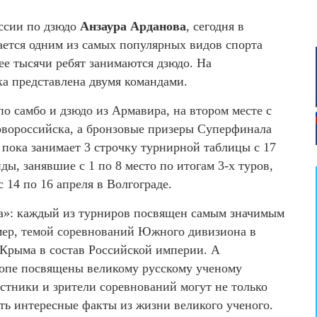
ссии по дзюдо
Анзаура Арданова
, сегодня в
ается одним из самых популярных видов спорта
ее тысячи ребят занимаются дзюдо. На
а представлена двумя командами.
о самбо и дзюдо из Армавира, на втором месте с
овороссийска, а бронзовые призеры Суперфинала
пока занимает 3 строчку турнирной таблицы с 17
ы, занявшие с 1 по 8 место по итогам 3-х туров,
 14 по 16 апреля в Волгограде.
а»: каждый из турниров посвящен самым значимым
мер, темой соревнований Южного дивизиона в
 Крыма в состав Российской империи. А
опе посвящены великому русскому ученому
тники и зрители соревнований могут не только
ть интересные факты из жизни великого ученого.