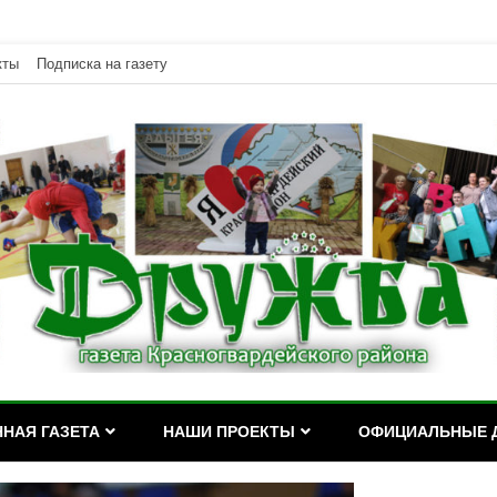
кты
Подписка на газету
дейского района Республики Адыгея
асногвардейского района Р
НАЯ ГАЗЕТА
НАШИ ПРОЕКТЫ
ОФИЦИАЛЬНЫЕ 