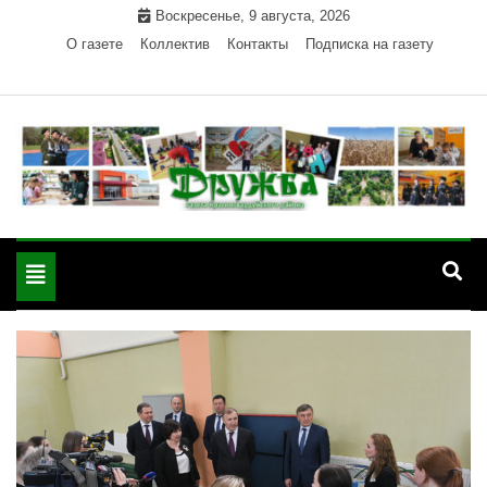
Skip
Воскресенье, 9 августа, 2026
to
О газете
Коллектив
Контакты
Подписка на газету
content
Официальный сайт газеты "Дружба"
"Дружба" — газета
Красногвардейского района Республики Адыгея
Toggle
Красногвардейского
navigation
района РА