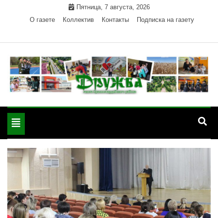
Skip
Пятница, 7 августа, 2026
to
О газете
Коллектив
Контакты
Подписка на газету
content
Официальный сайт газеты "Дружба"
"Дружба" — газета
Красногвардейского района Республики Адыгея
Toggle
Красногвардейского
navigation
района РА