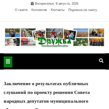
Skip
Воскресенье, 9 августа, 2026
to
О газете
Коллектив
Контакты
Подписка на газету
content
Официальный сайт газеты "Дружба"
"Дружба" — газета
Красногвардейского района Республики Адыгея
Toggle
Красногвардейского
navigation
района РА
Заключение о результатах публичных
слушаний по проекту решения Совета
народных депутатов муниципального