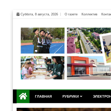
Skip
Суббота, 8 августа, 2026
О газете
Коллектив
Конта
to
content
Официальный сайт газеты "Дружба" Красногвар
"Дружба" — газета Кр
ГЛАВНАЯ
РУБРИКИ
ЭЛЕКТРОН