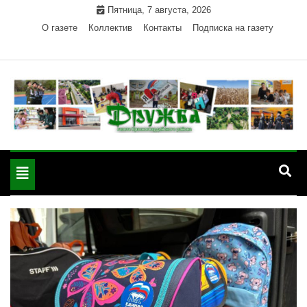
Skip
Пятница, 7 августа, 2026
to
О газете
Коллектив
Контакты
Подписка на газету
content
Официальный сайт газеты "Дружба"
"Дружба" — газета
Красногвардейского района Республики Адыгея
Toggle
Красногвардейского
navigation
района РА