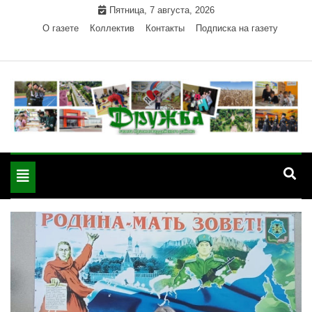
Skip
Пятница, 7 августа, 2026
to
О газете
Коллектив
Контакты
Подписка на газету
content
Официальный сайт газеты "Дружба"
"Дружба" — газета
Красногвардейского района Республики Адыгея
Toggle
Красногвардейского
navigation
района РА