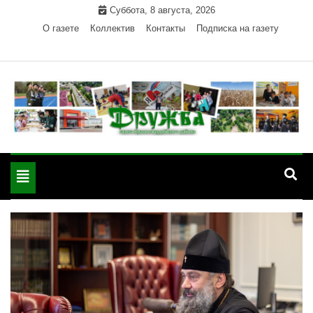
Skip
Суббота, 8 августа, 2026
to
О газете
Коллектив
Контакты
Подписка на газету
content
Официальный сайт газеты "Дружба"
"Дружба" — газета
Красногвардейского района Республики Адыгея
Toggle
Красногвардейского
navigation
района РА