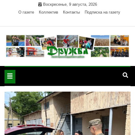
Skip
Воскресенье, 9 августа, 2026
to
О газете
Коллектив
Контакты
Подписка на газету
content
Официальный сайт газеты "Дружба"
"Дружба" — газета
Красногвардейского района Республики Адыгея
Toggle
Красногвардейского
navigation
района РА