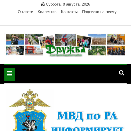
Skip
Суббота, 8 августа, 2026
to
О газете
Коллектив
Контакты
Подписка на газету
content
Официальный сайт газеты "Дружба"
"Дружба" — газета
Красногвардейского района Республики Адыгея
Toggle
Красногвардейского
navigation
района РА