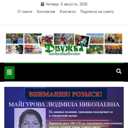
Skip
Четверг, 6 августа, 2026
to
О газете
Коллектив
Контакты
Подписка на газету
content
Официальный сайт газеты "Дружба"
"Дружба" — газета
Красногвардейского района Республики Адыгея
Toggle
Красногвардейского
navigation
района РА