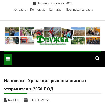
Skip
Пятница, 7 августа, 2026
to
О газете
Коллектив
Контакты
Подписка на газету
content
Официальный сайт газеты "Дружба"
"Дружба" — газета
Красногвардейского района Республики Адыгея
Toggle
Красногвардейского
navigation
района РА
На новом «Уроке цифры» школьники
отправятся в 2050 ГОД
18.01.2024
Redaktor