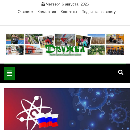
Skip
Четверг, 6 августа, 2026
to
О газете
Коллектив
Контакты
Подписка на газету
content
Официальный сайт газеты "Дружба"
"Дружба" — газета
Красногвардейского района Республики Адыгея
Toggle
Красногвардейского
navigation
района РА