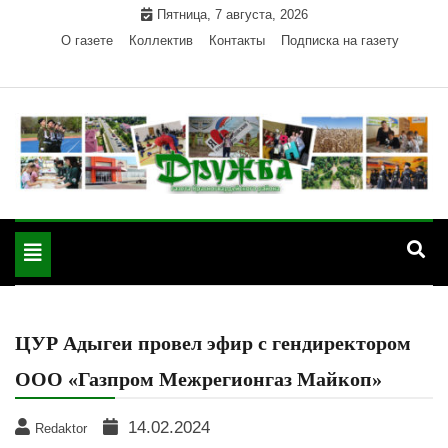
Skip
Пятница, 7 августа, 2026
to
О газете
Коллектив
Контакты
Подписка на газету
content
Официальный сайт газеты "Дружба"
"Дружба" — газета
Красногвардейского района Республики Адыгея
Toggle
Красногвардейского
navigation
района РА
ЦУР Адыгеи провел эфир с гендиректором
ООО «Газпром Межрегионгаз Майкоп»
14.02.2024
Redaktor