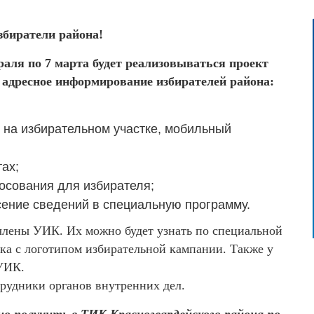
биратели района!
раля по 7 марта будет реализовываться проект
адресное информирование избирателей района:
 на избирательном участке, мобильный
ах;
осования для избирателя;
сение сведений в специальную программу.
члены УИК. Их можно будет узнать по специальной
мка с логотипом избирательной кампании. Также у
 УИК.
трудники органов внутренних дел.
 получить в ТИК Красногвардейского района по