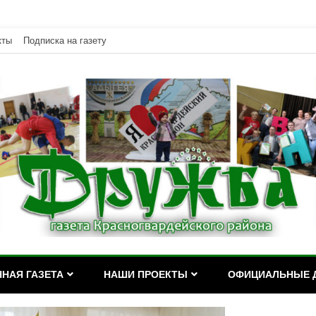
кты
Подписка на газету
дейского района Республики Адыгея
асногвардейского района Р
НАЯ ГАЗЕТА
НАШИ ПРОЕКТЫ
ОФИЦИАЛЬНЫЕ 