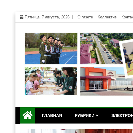
Skip
Пятница, 7 августа, 2026
О газете
Коллектив
Конта
to
content
Официальный сайт газеты "Дружба" Красногвар
"Дружба" — газета Кр
ГЛАВНАЯ
РУБРИКИ
ЭЛЕКТРОН