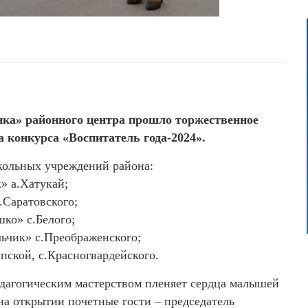
нка» районного центра прошло торжественное
 конкурса «Воспитатель года-2024».
кольных учреждений района:
» а.Хатукай;
.Саратовского;
ко» с.Белого;
ьчик» с.Преображенского;
пской, с.Красногвардейского.
едагогическим мастерством пленяет сердца малышей
на открытии почетные гости – председатель