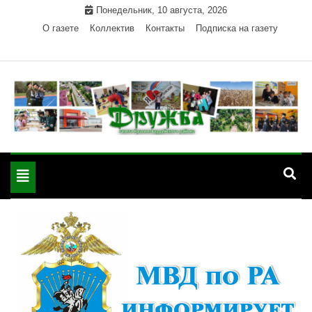
Skip
Понедельник, 10 августа, 2026
to
О газете
Коллектив
Контакты
Подписка на газету
content
Официальный сайт газеты "Дружба"
"Дружба" — газета
Красногвардейского района Республики Адыгея
Toggle
Красногвардейского
navigation
района РА