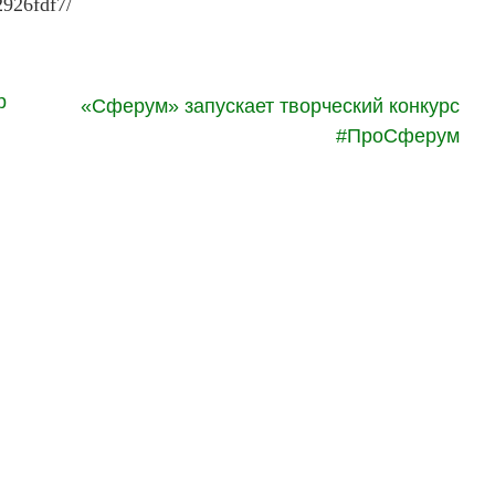
2926fdf7/
р
«Сферум» запускает творческий конкурс
#ПроСферум