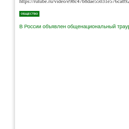
https://rutube.ru/video/e98c47b8dae55031e576ca89
ОБЩЕСТВО
В России объявлен общенациональный трау