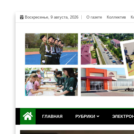
Skip
Воскресенье, 9 августа, 2026
О газете
Коллектив
К
to
content
Официальный сайт газеты "Дружба" Красногвар
"Дружба" — газета Кр
ГЛАВНАЯ
РУБРИКИ
ЭЛЕКТРОН