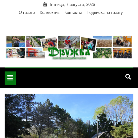
Skip
Пятница, 7 августа, 2026
to
О газете
Коллектив
Контакты
Подписка на газету
content
Официальный сайт газеты "Дружба"
"Дружба" — газета
Красногвардейского района Республики Адыгея
Toggle
Красногвардейского
navigation
района РА