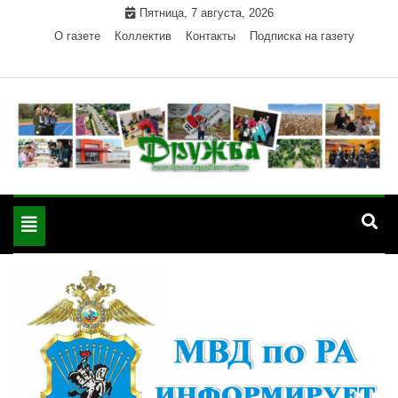
Skip
Пятница, 7 августа, 2026
to
О газете
Коллектив
Контакты
Подписка на газету
content
Официальный сайт газеты "Дружба"
"Дружба" — газета
Красногвардейского района Республики Адыгея
Toggle
Красногвардейского
navigation
района РА