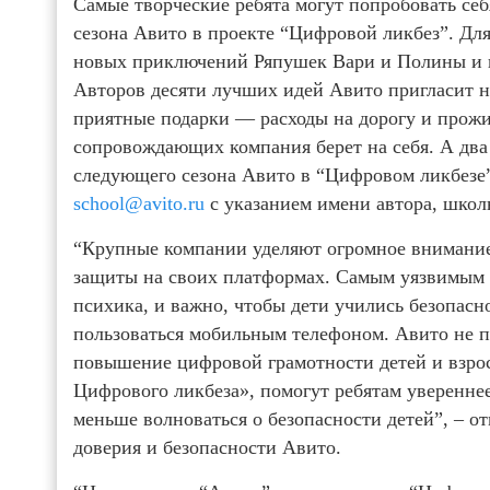
Самые творческие ребята могут попробовать себ
сезона Авито в проекте “Цифровой ликбез”. Дл
новых приключений Ряпушек Вари и Полины и и
Авторов десяти лучших идей Авито пригласит н
приятные подарки — расходы на дорогу и прожи
сопровождающих компания берет на себя. А два
следующего сезона Авито в “Цифровом ликбезе”
school@avito.ru
с указанием имени автора, школы
“Крупные компании уделяют огромное внимание
защиты на своих платформах. Самым уязвимым з
психика, и важно, чтобы дети учились безопасн
пользоваться мобильным телефоном. Авито не п
повышение цифровой грамотности детей и взрос
Цифрового ликбеза», помогут ребятам увереннее
меньше волноваться о безопасности детей”, – о
доверия и безопасности Авито.