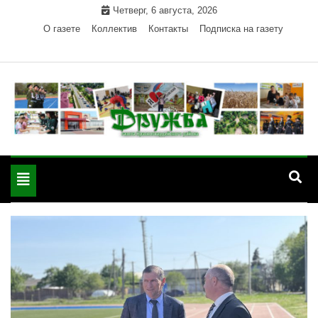
Skip
Четверг, 6 августа, 2026
to
О газете
Коллектив
Контакты
Подписка на газету
content
Официальный сайт газеты "Дружба"
"Дружба" — газета
Красногвардейского района Республики Адыгея
Toggle
Красногвардейского
navigation
района РА